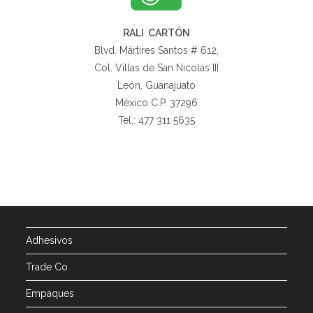
RALI CARTÓN
Blvd. Mártires Santos # 612,
Col. Villas de San Nicolás III
León, Guanajuato
México C.P. 37296
Tel.: 477 311 5635
Adhesivos
Trade Co
Empaques