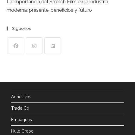
La importancia del Stretch Film en la industria
artículos
moderna: presente, beneficios y futuro
Síguenos
Se
Se
Se
abre
abre
abre
en
en
en
una
una
una
nueva
nueva
nueva
pestaña
pestaña
pestaña
Adhesivos
Trade Co
Empaques
Hule Crepe