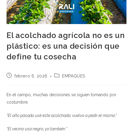
El acolchado agrícola no es un
plástico: es una decisión que
define tu cosecha
Publicación
Categoría
febrero 6, 2026
EMPAQUES
de
de
la
la
entrada:
entrada:
En el campo, muchas decisiones se siguen tomando por
costumbre.
“El año pasado usé este acolchado, vuelvo a pedir el mismo.”
“El vecino usa negro, yo también.”